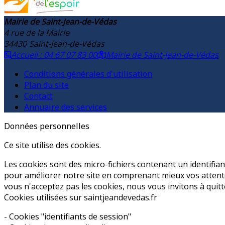
Mairie de Saint-Jean-de-Védas
4 rue de la Mairie
34430
Saint-Jean-de-Védas
Accueil : 04 67 07 83 00
Mairie de Saint-Jean-de-Védas
Conditions générales d'utilisation
Plan du site
Contact
Annuaire des services
Données personnelles
Ce site utilise des cookies.
Les cookies sont des micro-fichiers contenant un identifia
pour améliorer notre site en comprenant mieux vos attente
vous n'acceptez pas les cookies, nous vous invitons à quitt
Cookies utilisées sur saintjeandevedas.fr
- Cookies "identifiants de session"