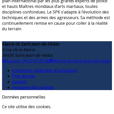
plan international par les plus grands experts de police
et hauts Maîtres mondiaux d’arts martiaux, toutes
disciplines confondues. Le SPK s’adapte à l’évolution des
techniques et des armes des agresseurs. Sa méthode est
continuellement remise en cause pour coller à la réalité
du terrain.
Mairie de Saint-Jean-de-Védas
4 rue de la Mairie
34430
Saint-Jean-de-Védas
Accueil : 04 67 07 83 00
Mairie de Saint-Jean-de-Védas
Conditions générales d'utilisation
Plan du site
Contact
Annuaire des services
Données personnelles
Ce site utilise des cookies.