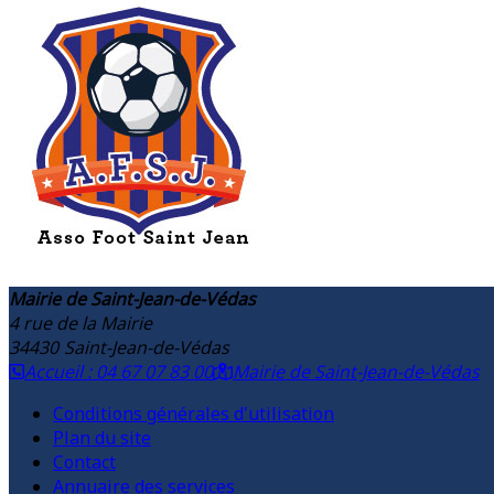
Mairie de Saint-Jean-de-Védas
4 rue de la Mairie
34430
Saint-Jean-de-Védas
Accueil : 04 67 07 83 00
Mairie de Saint-Jean-de-Védas
Conditions générales d'utilisation
Plan du site
Contact
Annuaire des services