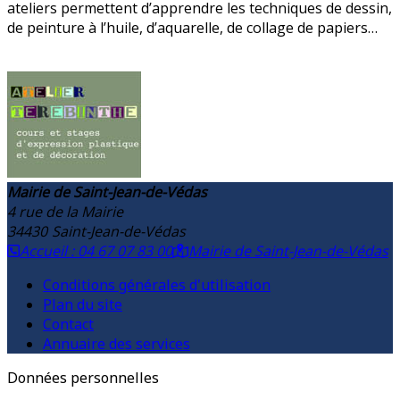
ateliers permettent d’apprendre les techniques de dessin,
de peinture à l’huile, d’aquarelle, de collage de papiers…
Mairie de Saint-Jean-de-Védas
4 rue de la Mairie
34430
Saint-Jean-de-Védas
Accueil : 04 67 07 83 00
Mairie de Saint-Jean-de-Védas
Conditions générales d'utilisation
Plan du site
Contact
Annuaire des services
Données personnelles