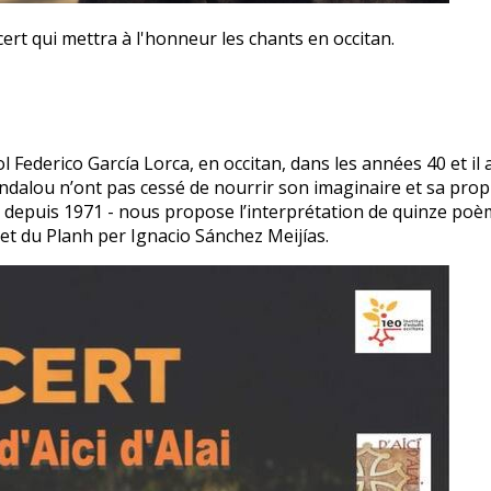
cert qui mettra à l'honneur les chants en occitan.
derico García Lorca, en occitan, dans les années 40 et il a
andalou n’ont pas cessé de nourrir son imaginaire et sa pro
te depuis 1971 - nous propose l’interprétation de quinze poè
t du Planh per Ignacio Sánchez Meijías.